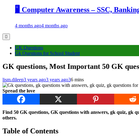
🖥️ Computer Awareness – SSC, Banking, R
4 months ago
4 months ago
GK Questions
Gk Questions for School Student
GK questions, Most Important 50 GK questio
lism.dileep
3 years ago
3 years ago
3
6 mins
Spread the love
Find 50 GK questions, GK questions with answers, gk quiz, gk questi
others.
Table of Contents