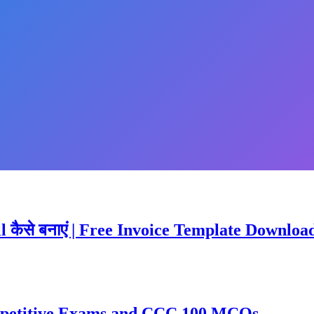
ill कैसे बनाएं | Free Invoice Template Downloa
ompetitive Exams and CCC 100 MCQs