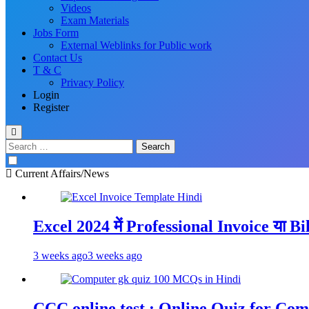
Videos
Exam Materials
Jobs Form
External Weblinks for Public work
Contact Us
T & C
Privacy Policy
Login
Register
Current Affairs/News
Excel 2024 में Professional Invoice या B
3 weeks ago
3 weeks ago
CCC online test : Online Quiz for C