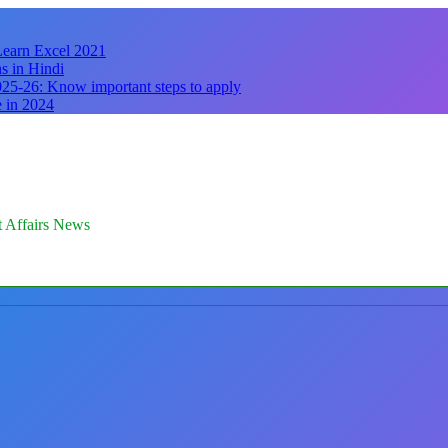
 Learn Excel 2021
s in Hindi
25-26: Know important steps to apply
e in 2024
nt Affairs News