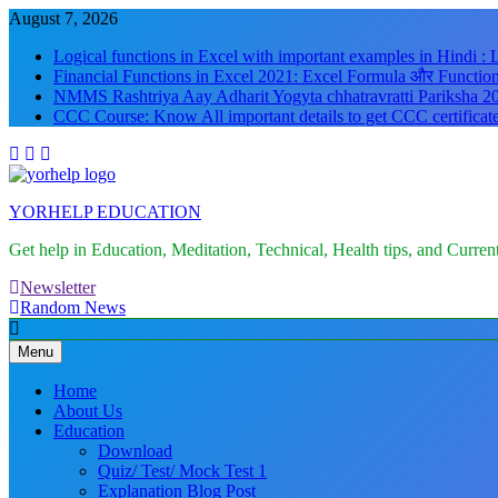
August 7, 2026
Logical functions in Excel with important examples in Hindi :
Financial Functions in Excel 2021: Excel Formula और Function
NMMS Rashtriya Aay Adharit Yogyta chhatravratti Pariksha 20
CCC Course: Know All important details to get CCC certificat
YORHELP EDUCATION
Get help in Education, Meditation, Technical, Health tips, and Curre
Newsletter
Random News
Menu
Home
About Us
Education
Download
Quiz/ Test/ Mock Test 1
Explanation Blog Post