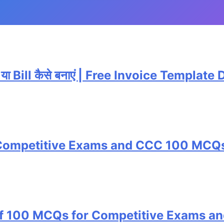
या Bill कैसे बनाएं | Free Invoice Templat
or Competitive Exams and CCC 100 MCQ
of 100 MCQs for Competitive Exams a