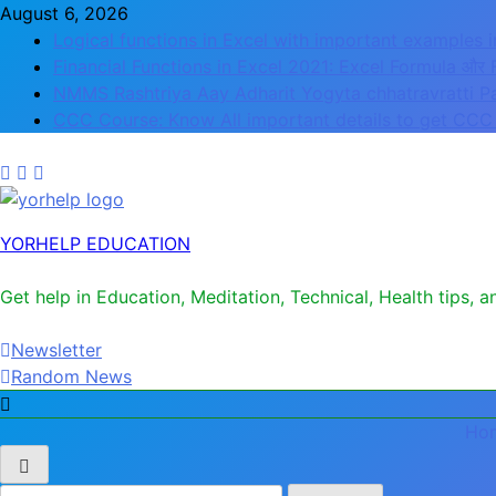
August 6, 2026
Logical functions in Excel with important examples i
Financial Functions in Excel 2021: Excel Formula और 
NMMS Rashtriya Aay Adharit Yogyta chhatravratti P
CCC Course: Know All important details to get CCC 
YORHELP EDUCATION
Get help in Education, Meditation, Technical, Health tips, 
Newsletter
Random News
Ho