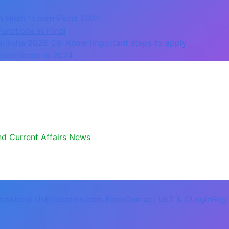
n Hindi : Learn Excel 2021
Functions in Hindi
ariksha 2025-26: Know important steps to apply
certificate in 2024
and Current Affairs News
me
About Us
Education
Jobs Form
Contact Us
T & C
Login
Regi