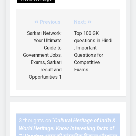
Previous:
Next:
Sarkari Network:
Top 100 GK
Your Ultimate
questions in Hindi
Guide to
: Important
Government Jobs,
Questions for
Exams, Sarkari
Competitive
result and
Exams
Opportunities 1
3 thoughts on “
Cultural Heritage of India &
World Heritage: Know Interesting facts of