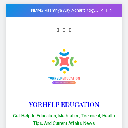
Formula और Functions in Hindi
NMMS Rashtriya Aay Adharit Yogyta
chhatravratti Pariksha 2025-26: Know
important steps to apply
CCC Course: Know All important details to
get CCC certificate in 2024
Logical functions in Excel with important
examples in Hindi : Learn Excel 2021
Financial Functions in Excel 2021: Excel
Formula और Functions in Hindi
NMMS Rashtriya Aay Adharit Yogyta
chhatravratti Pariksha 2025-26: Know
important steps to apply
CCC Course: Know All important details to
get CCC certificate in 2024
YORHELP EDUCATION
Get Help In Education, Meditation, Technical, Health
Tips, And Current Affairs News