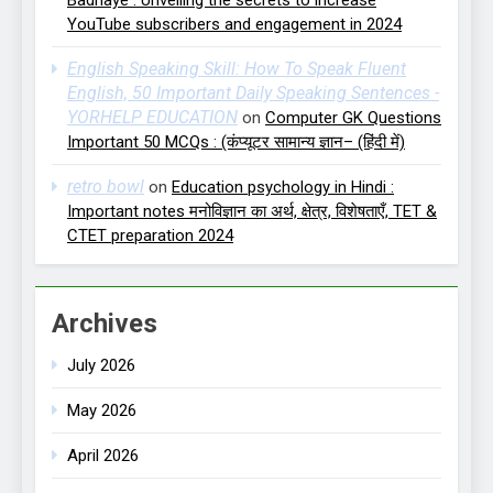
Badhaye : Unveiling the secrets to increase
YouTube subscribers and engagement in 2024
English Speaking Skill: How To Speak Fluent
English, 50 Important Daily Speaking Sentences -
YORHELP EDUCATION
on
Computer GK Questions
Important 50 MCQs : (कंप्यूटर सामान्य ज्ञान– (हिंदी में)
retro bowl
on
Education psychology in Hindi :
Important notes मनोविज्ञान का अर्थ, क्षेत्र, विशेषताएँ, TET &
CTET preparation 2024
Archives
July 2026
May 2026
April 2026