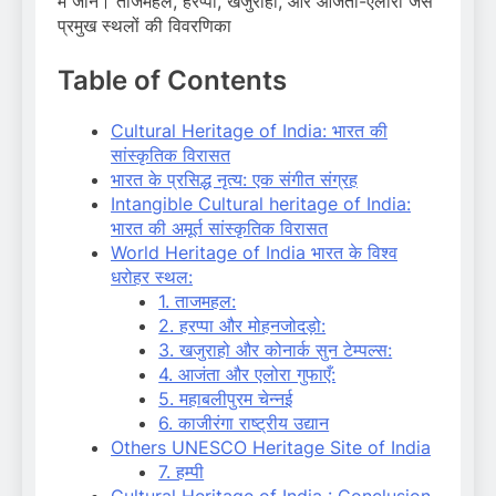
में जानें। ताजमहल, हरप्पा, खजुराहो, और आजंता-एलोरा जैसे
प्रमुख स्थलों की विवरणिका
Table of Contents
Cultural Heritage of India: भारत की
सांस्कृतिक विरासत
भारत के प्रसिद्ध नृत्य: एक संगीत संग्रह
Intangible Cultural heritage of India:
भारत की अमूर्त सांस्कृतिक विरासत
World Heritage of India भारत के विश्व
धरोहर स्थल:
1. ताजमहल:
2. हरप्पा और मोहनजोदड़ो:
3. खजुराहो और कोनार्क सुन टेम्पल्स:
4. आजंता और एलोरा गुफाएँ:
5. महाबलीपुरम चेन्नई
6. काजीरंगा राष्ट्रीय उद्यान
Others UNESCO Heritage Site of India
7. हम्पी
Cultural Heritage of India : Conclusion