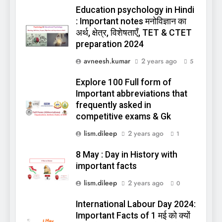
Education psychology in Hindi
: Important notes मनोविज्ञान का
अर्थ, क्षेत्र, विशेषताएँ, TET & CTET
preparation 2024
avneesh.kumar
2 years ago
5
Explore 100 Full form of
Important abbreviations that
frequently asked in
competitive exams & Gk
lism.dileep
2 years ago
1
8 May : Day in History with
important facts
lism.dileep
2 years ago
0
International Labour Day 2024:
Important Facts of 1 मई को क्यों