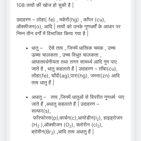
108 तत्वों की खोज हो चुकी है |
उदाहरण – लोहा( fe) , मर्करी(hg) , काँपर (cu),
ऑक्सीजन(o), आदि | तत्वों को उनके गुणधर्मों के आधार पर
निम्न तीन वर्गों में विभाजित किया गया है |
धातु – ऐसे तत्व , जिनमें धात्विक चमक , उच्च
ऊष्मा चालकता , उच्च विधुत चालकता ,
आघातवर्धनीयता तथा तनन सामर्थ्य आदि गुण पाए
जाते है , धातु कहलाते हैं | उदाहरण – ताँबा(cu),
लोहा(fe), चाँदी(ag),पारा(hg), जस्ता(zn) आदि
तत्व धातु हैं |
अधातु – तत्व ,जिनमें धातुओं से विपरीत गुणधर्म पाए
जाते हैं ,अधातु कहलाते हैं | उदाहरण –
सल्फर(s),
फाँस्फोरस(p),कार्बन(c),आयोडीन(I
), हाइड्रोजन
2
(H
),ऑक्सीजन (O
), क्लोरीन (cl
),
2
2
2
ब्रोमीन(Br
) ,आदि तत्व अधातु हैं |
2