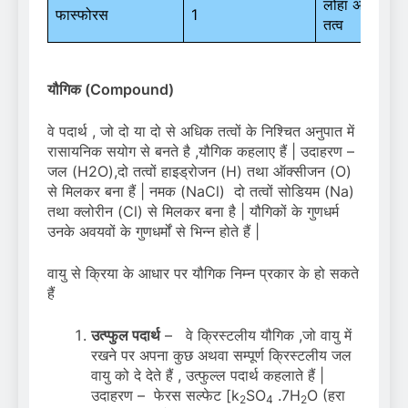
लोहा अन्य
0.
फास्फोरस
1
तत्व
0
यौगिक
(Compound)
वे पदार्थ , जो दो या दो से अधिक तत्वों के निश्चित अनुपात में
रासायनिक सयोग से बनते है ,यौगिक कहलाए हैं | उदाहरण –
जल (H2O),दो तत्वों हाइड्रोजन (H) तथा ऑक्सीजन (O)
से मिलकर बना हैं | नमक (NaCl) दो तत्वों सोडियम (Na)
तथा क्लोरीन (Cl) से मिलकर बना है | यौगिकों के गुणधर्म
उनके अवयवों के गुणधर्मों से भिन्न होते हैं |
वायु से क्रिया के आधार पर यौगिक निम्न प्रकार के हो सकते
हैं
उत्प्फुल पदार्थ
– वे क्रिस्टलीय यौगिक ,जो वायु में
रखने पर अपना कुछ अथवा सम्पूर्ण क्रिस्टलीय जल
वायु को दे देते हैं , उत्फुल्ल पदार्थ कहलाते हैं |
उदाहरण – फेरस सल्फेट [k
SO
.7H
O (हरा
2
4
2