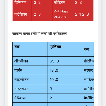
कैल्शियम
3 .2
सोडियम
2 .3
मैग्नीशियम
पोटैशियम
2 .3
2 .1 2 .8
अन्य तत्व
सामान्य मानव शरीर में तत्वों की प्रतिशतता
तत्व
प्रतिशत
तत्व
प्
ऑक्सीजन
65 .0
पोटैशियम
0.
कार्बन
18 .0
सल्फर
0.
हाइड्रोजन
10 .0
सोडियम
0.
नाइट्रोजन
3
क्लोरीन
0.
कैल्शियम
2
मैग्नीशियम
0.