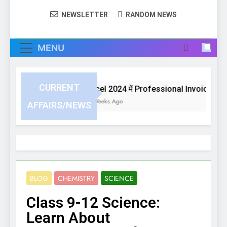
NEWSLETTER
RANDOM NEWS
MENU
CURRENT
Excel 2024 में Professional Invoice या Bill
4 Weeks Ago
AFFAIRS/NEWS
BLOG
CHEMISTRY
SCIENCE
Class 9-12 Science:
Learn About