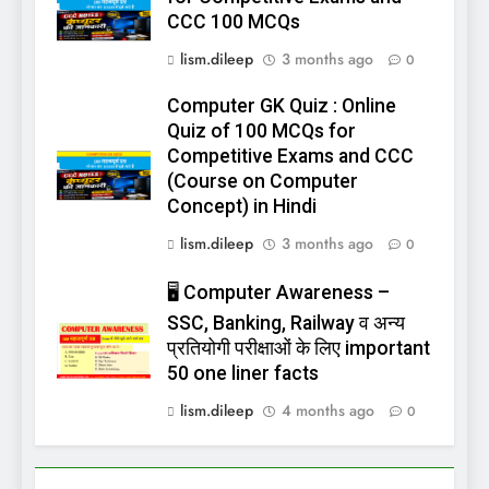
CCC 100 MCQs
lism.dileep
3 months ago
0
Computer GK Quiz : Online
Quiz of 100 MCQs for
Competitive Exams and CCC
(Course on Computer
Concept) in Hindi
lism.dileep
3 months ago
0
🖥️ Computer Awareness –
SSC, Banking, Railway व अन्य
प्रतियोगी परीक्षाओं के लिए important
50 one liner facts
lism.dileep
4 months ago
0