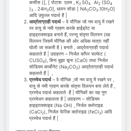
कसीस )], [ पोटाश एलम , K
SO
Al
(SO
2
4 .
2
4
)
. 24H
O], धावन सोडा [ NA
CO
.10H
O]
3
2
2
3
2
आदि उफुल्ल पदार्थ हैं |
आर्द्रताग्राही पदार्थ
– वे यौगिक जो नम वायु में रखने
पर वायु से नमी ग्रहण करके हाईड्रेट या
हाइड्राक्साइड बनाते हैं, परन्तु संतृप्त विलयन (वह
विलयन जिसमें यौगिक की ओर अधिक मात्रा नहीं
घोली जा सकती है ) बनाते , आर्द्रताग्राही पदार्थ
कहलाते हैं | उदाहरण – निर्जल काँपर सल्फेट (
CUSO
), बिना बुझा चूना (CaO) तथा निर्जल
4
सोडियम कार्बोनेट (Na
CO
) आर्द्रताग्राही पदार्थ
2
3
कहलाते हैं | ,
प्रस्वेध पदार्थ
– वे यौगिक ,जो नम वायु में रखने पर ,
वायु से नमी ग्रहण करके संतृप्त विलयन बना लेते हैं ,
प्रस्वेध पदार्थ कहलाते हैं | यौगिकों का यह गुण
प्रस्वेधन कहलाता है | उदाहरण – सोडियम
हाइड्राक्साइड (Na OH) , निर्जल क्लोराइड
(CaCl
), निर्जल फेरिक क्लोराइड (feCl
) आदि
2
3
प्रस्वेध पदार्थ हैं |