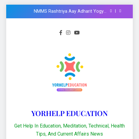
Formula और Functions in Hindi
NMMS Rashtriya Aay Adharit Yogyta
chhatravratti Pariksha 2025-26: Know
important steps to apply
CCC Course: Know All important details to
get CCC certificate in 2024
Logical functions in Excel with important
examples in Hindi : Learn Excel 2021
Financial Functions in Excel 2021: Excel
Formula और Functions in Hindi
NMMS Rashtriya Aay Adharit Yogyta
chhatravratti Pariksha 2025-26: Know
important steps to apply
CCC Course: Know All important details to
get CCC certificate in 2024
YORHELP EDUCATION
Get Help In Education, Meditation, Technical, Health
Tips, And Current Affairs News