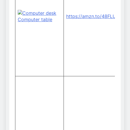
https://amzn.to/48FLUuY
S
B
T