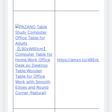
o
https://amzn.to/48EnLF9
N
S
B
T