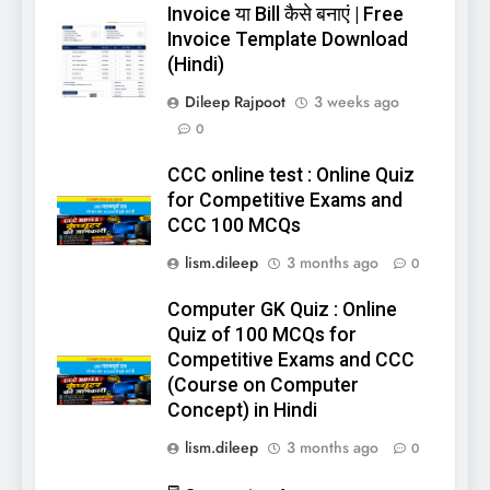
Invoice या Bill कैसे बनाएं | Free
Invoice Template Download
(Hindi)
Dileep Rajpoot
3 weeks ago
0
CCC online test : Online Quiz
for Competitive Exams and
CCC 100 MCQs
lism.dileep
3 months ago
0
Computer GK Quiz : Online
Quiz of 100 MCQs for
Competitive Exams and CCC
(Course on Computer
Concept) in Hindi
lism.dileep
3 months ago
0