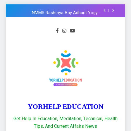
Formula और Functions in Hindi
NMMS Rashtriya Aay Adharit Yogyta
chhatravratti Pariksha 2025-26: Know
important steps to apply
CCC Course: Know All important details to
get CCC certificate in 2024
Logical functions in Excel with important
examples in Hindi : Learn Excel 2021
Financial Functions in Excel 2021: Excel
Formula और Functions in Hindi
NMMS Rashtriya Aay Adharit Yogyta
chhatravratti Pariksha 2025-26: Know
important steps to apply
CCC Course: Know All important details to
get CCC certificate in 2024
YORHELP EDUCATION
Get Help In Education, Meditation, Technical, Health
Tips, And Current Affairs News