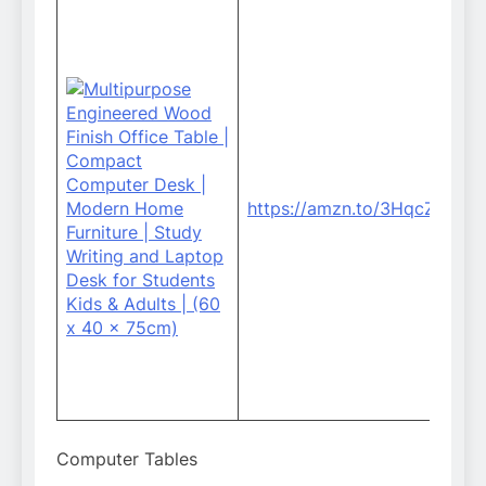
https://amzn.to/3HqcZpQ
S
B
T
‎
Computer Tables