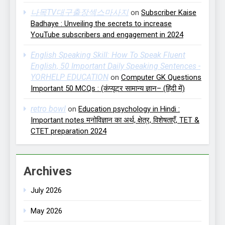
나목TV대구출장섹스마사지
on
Subscriber Kaise
Badhaye : Unveiling the secrets to increase
YouTube subscribers and engagement in 2024
English Speaking Skill: How To Speak Fluent
English, 50 Important Daily Speaking Sentences -
YORHELP EDUCATION
on
Computer GK Questions
Important 50 MCQs : (कंप्यूटर सामान्य ज्ञान– (हिंदी में)
retro bowl
on
Education psychology in Hindi :
Important notes मनोविज्ञान का अर्थ, क्षेत्र, विशेषताएँ, TET &
CTET preparation 2024
Archives
July 2026
May 2026