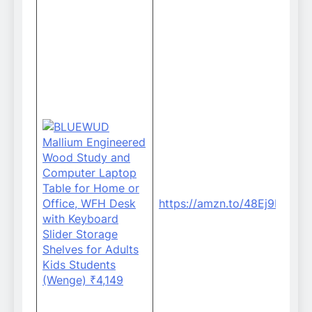
S
https://amzn.to/48Ej9P6
B
T
F