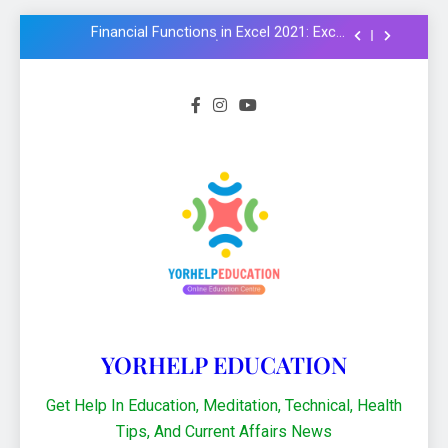
Formula और Functions in Hindi
NMMS Rashtriya Aay Adharit Yogyta
chhatravratti Pariksha 2025-26: Know
important steps to apply
CCC Course: Know All important details to
get CCC certificate in 2024
Logical functions in Excel with important
examples in Hindi : Learn Excel 2021
Financial Functions in Excel 2021: Excel
Formula और Functions in Hindi
NMMS Rashtriya Aay Adharit Yogyta
chhatravratti Pariksha 2025-26: Know
important steps to apply
CCC Course: Know All important details to
get CCC certificate in 2024
YORHELP EDUCATION
Get Help In Education, Meditation, Technical, Health
Tips, And Current Affairs News