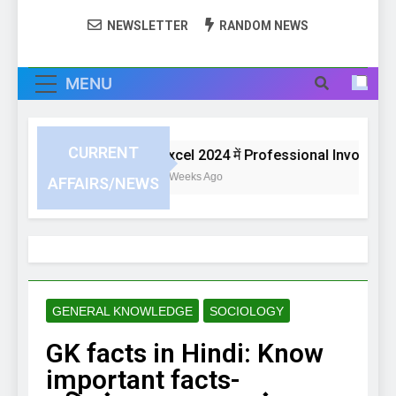
NEWSLETTER
RANDOM NEWS
MENU
CURRENT
Excel 2024 में Professional Invoice या Bil
4 Weeks Ago
AFFAIRS/NEWS
GENERAL KNOWLEDGE
SOCIOLOGY
GK facts in Hindi: Know
important facts-