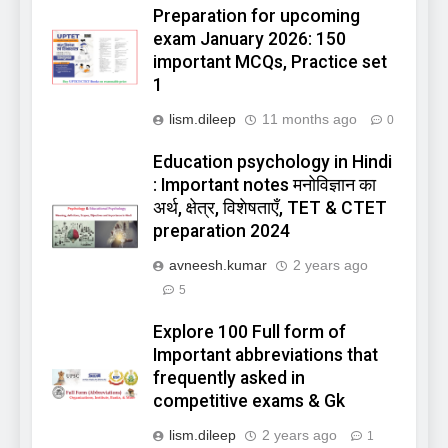
Preparation for upcoming
exam January 2026: 150
important MCQs, Practice set
1
lism.dileep
11 months ago
0
Education psychology in Hindi
: Important notes मनोविज्ञान का
अर्थ, क्षेत्र, विशेषताएँ, TET & CTET
preparation 2024
avneesh.kumar
2 years ago
5
Explore 100 Full form of
Important abbreviations that
frequently asked in
competitive exams & Gk
lism.dileep
2 years ago
1