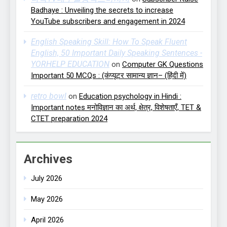
Badhaye : Unveiling the secrets to increase
YouTube subscribers and engagement in 2024
English Speaking Skill: How To Speak Fluent
English, 50 Important Daily Speaking Sentences -
YORHELP EDUCATION
on
Computer GK Questions
Important 50 MCQs : (कंप्यूटर सामान्य ज्ञान– (हिंदी में)
retro bowl
on
Education psychology in Hindi :
Important notes मनोविज्ञान का अर्थ, क्षेत्र, विशेषताएँ, TET &
CTET preparation 2024
Archives
July 2026
May 2026
April 2026