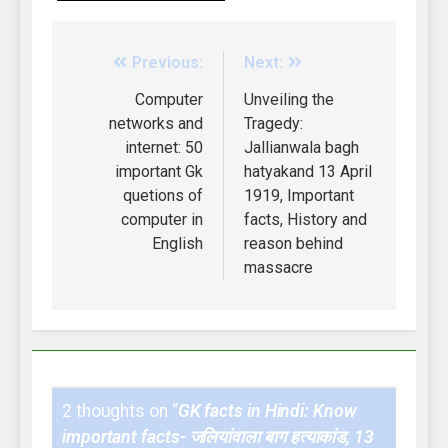
Previous:
Next:
Computer
Unveiling the
networks and
Tragedy:
internet: 50
Jallianwala bagh
important Gk
hatyakand 13 April
quetions of
1919, Important
computer in
facts, History and
English
reason behind
massacre
2 thoughts on “
GK facts in Hindi: Know
important facts- जलियांवाला बाग हत्याकांड, 13