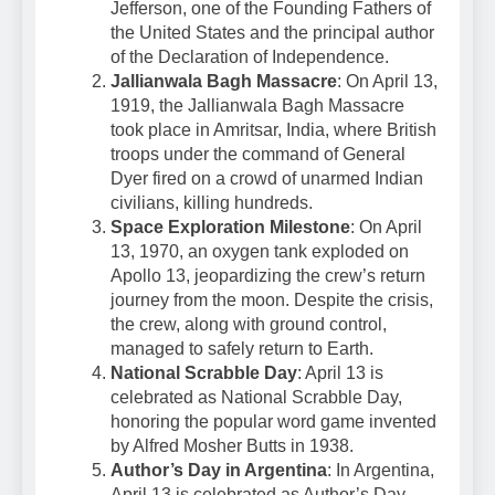
Jefferson, one of the Founding Fathers of
the United States and the principal author
of the Declaration of Independence.
Jallianwala Bagh Massacre
: On April 13,
1919, the Jallianwala Bagh Massacre
took place in Amritsar, India, where British
troops under the command of General
Dyer fired on a crowd of unarmed Indian
civilians, killing hundreds.
Space Exploration Milestone
: On April
13, 1970, an oxygen tank exploded on
Apollo 13, jeopardizing the crew’s return
journey from the moon. Despite the crisis,
the crew, along with ground control,
managed to safely return to Earth.
National Scrabble Day
: April 13 is
celebrated as National Scrabble Day,
honoring the popular word game invented
by Alfred Mosher Butts in 1938.
Author’s Day in Argentina
: In Argentina,
April 13 is celebrated as Author’s Day