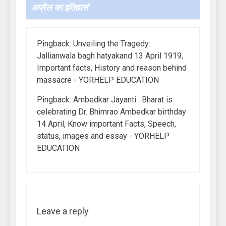
अप्रैल का इतिहास
”
Pingback:
Unveiling the Tragedy:
Jallianwala bagh hatyakand 13 April 1919,
Important facts, History and reason behind
massacre - YORHELP EDUCATION
Pingback:
Ambedkar Jayanti : Bharat is
celebrating Dr. Bhimrao Ambedkar birthday
14 April, Know important Facts, Speech,
status, images and essay - YORHELP
EDUCATION
Leave a reply