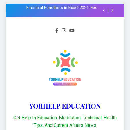
Formula और Functions in Hindi
NMMS Rashtriya Aay Adharit Yogyta
chhatravratti Pariksha 2025-26: Know
important steps to apply
CCC Course: Know All important details to
get CCC certificate in 2024
Logical functions in Excel with important
examples in Hindi : Learn Excel 2021
Financial Functions in Excel 2021: Excel
Formula और Functions in Hindi
NMMS Rashtriya Aay Adharit Yogyta
chhatravratti Pariksha 2025-26: Know
important steps to apply
CCC Course: Know All important details to
get CCC certificate in 2024
YORHELP EDUCATION
Get Help In Education, Meditation, Technical, Health
Tips, And Current Affairs News