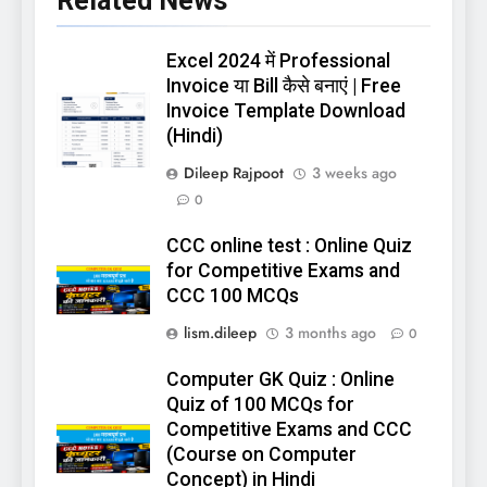
Related News
Excel 2024 में Professional
Invoice या Bill कैसे बनाएं | Free
Invoice Template Download
(Hindi)
Dileep Rajpoot
3 weeks ago
0
CCC online test : Online Quiz
for Competitive Exams and
CCC 100 MCQs
lism.dileep
3 months ago
0
Computer GK Quiz : Online
Quiz of 100 MCQs for
Competitive Exams and CCC
(Course on Computer
Concept) in Hindi