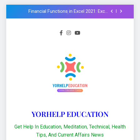
Formula और Functions in Hindi
NMMS Rashtriya Aay Adharit Yogyta
chhatravratti Pariksha 2025-26: Know
important steps to apply
CCC Course: Know All important details to
get CCC certificate in 2024
Logical functions in Excel with important
examples in Hindi : Learn Excel 2021
Financial Functions in Excel 2021: Excel
Formula और Functions in Hindi
NMMS Rashtriya Aay Adharit Yogyta
chhatravratti Pariksha 2025-26: Know
important steps to apply
CCC Course: Know All important details to
get CCC certificate in 2024
YORHELP EDUCATION
Get Help In Education, Meditation, Technical, Health
Tips, And Current Affairs News