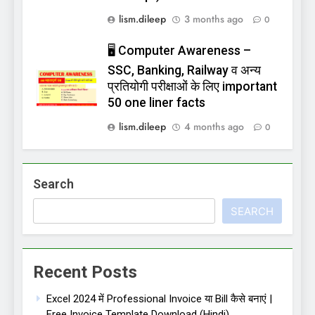
lism.dileep
3 months ago
0
🖥️ Computer Awareness –
SSC, Banking, Railway व अन्य
प्रतियोगी परीक्षाओं के लिए important
50 one liner facts
lism.dileep
4 months ago
0
Search
SEARCH
Recent Posts
Excel 2024 में Professional Invoice या Bill कैसे बनाएं |
Free Invoice Template Download (Hindi)