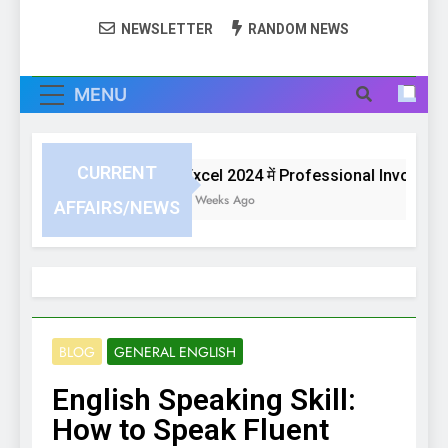
NEWSLETTER
RANDOM NEWS
MENU
CURRENT
Excel 2024 में Professional Invoice या B
3 Weeks Ago
AFFAIRS/NEWS
BLOG
GENERAL ENGLISH
English Speaking Skill:
How to Speak Fluent