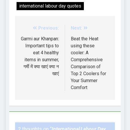
international labour day quotes
Previous:
Next:
Garmi aur Khanpan:
Beat the Heat
Important tips to
using these
eat 4 healthy
cooler: A
items in summer,
Comprehensive
गर्मी में क्या खाएं क्या न
Comparison of
खाएं
Top 2 Coolers for
Your Summer
Comfort
2 thoughts on “
International Labour Day