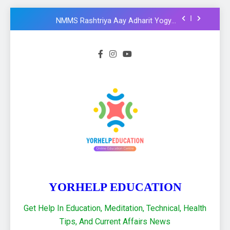
Formula और Functions in Hindi
NMMS Rashtriya Aay Adharit Yogyta
chhatravratti Pariksha 2025-26: Know
important steps to apply
CCC Course: Know All important details to
get CCC certificate in 2024
Logical functions in Excel with important
examples in Hindi : Learn Excel 2021
Financial Functions in Excel 2021: Excel
Formula और Functions in Hindi
NMMS Rashtriya Aay Adharit Yogyta
chhatravratti Pariksha 2025-26: Know
important steps to apply
CCC Course: Know All important details to
get CCC certificate in 2024
YORHELP EDUCATION
Get Help In Education, Meditation, Technical, Health
Tips, And Current Affairs News