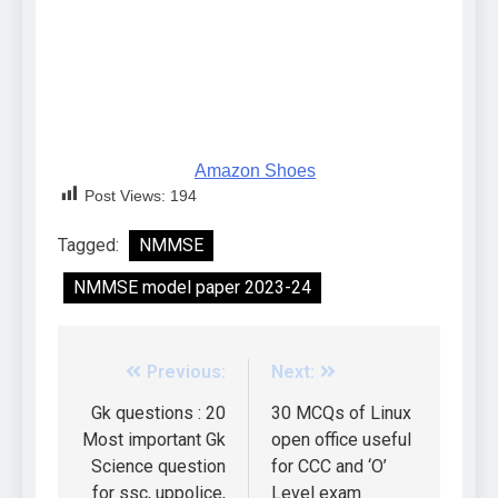
Amazon Shoes
Post Views:
194
Tagged:
NMMSE
NMMSE model paper 2023-24
Previous:
Next:
Gk questions : 20
30 MCQs of Linux
Most important Gk
open office useful
Science question
for CCC and ‘O’
for ssc, uppolice,
Level exam