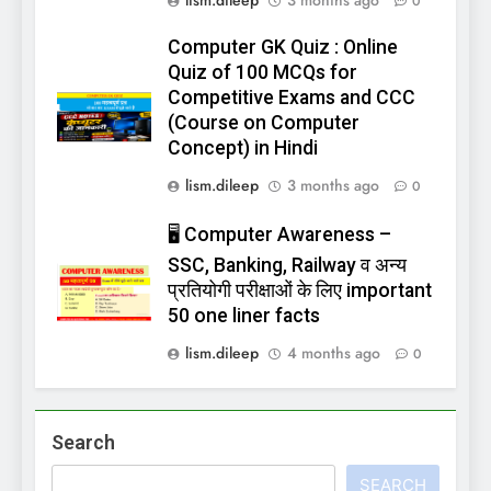
0
Computer GK Quiz : Online
Quiz of 100 MCQs for
Competitive Exams and CCC
(Course on Computer
Concept) in Hindi
lism.dileep
3 months ago
0
🖥️ Computer Awareness –
SSC, Banking, Railway व अन्य
प्रतियोगी परीक्षाओं के लिए important
50 one liner facts
lism.dileep
4 months ago
0
Search
SEARCH