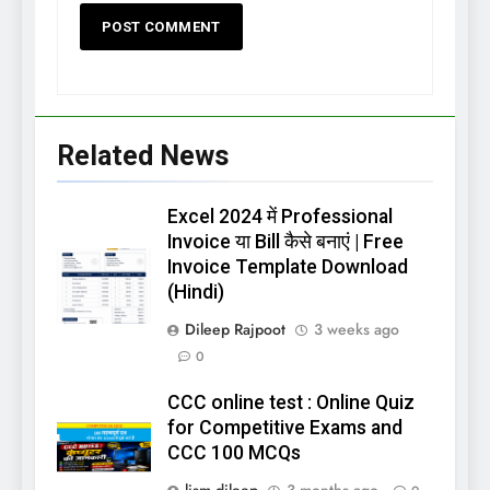
Related News
Excel 2024 में Professional
Invoice या Bill कैसे बनाएं | Free
Invoice Template Download
(Hindi)
Dileep Rajpoot
3 weeks ago
0
CCC online test : Online Quiz
for Competitive Exams and
CCC 100 MCQs
lism.dileep
3 months ago