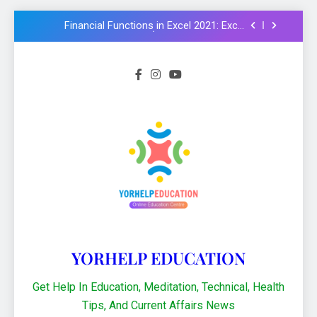
Financial Functions in Excel 2021: Excel
Formula और Functions in Hindi
NMMS Rashtriya Aay Adharit Yogyta
chhatravratti Pariksha 2025-26: Know
important steps to apply
CCC Course: Know All important details to
get CCC certificate in 2024
Logical functions in Excel with important
examples in Hindi : Learn Excel 2021
Financial Functions in Excel 2021: Excel
Formula और Functions in Hindi
NMMS Rashtriya Aay Adharit Yogyta
chhatravratti Pariksha 2025-26: Know
important steps to apply
CCC Course: Know All important details to
get CCC certificate in 2024
YORHELP EDUCATION
Get Help In Education, Meditation, Technical, Health
Tips, And Current Affairs News