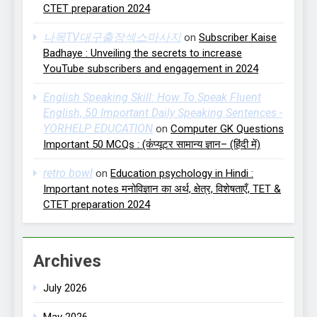
CTET preparation 2024
나목TV대구출장섹스마사지
on
Subscriber Kaise
Badhaye : Unveiling the secrets to increase
YouTube subscribers and engagement in 2024
English Speaking Skill: How To Speak Fluent
English, 50 Important Daily Speaking Sentences -
YORHELP EDUCATION
on
Computer GK Questions
Important 50 MCQs : (कंप्यूटर सामान्य ज्ञान– (हिंदी में)
retro bowl
on
Education psychology in Hindi :
Important notes मनोविज्ञान का अर्थ, क्षेत्र, विशेषताएँ, TET &
CTET preparation 2024
Archives
July 2026