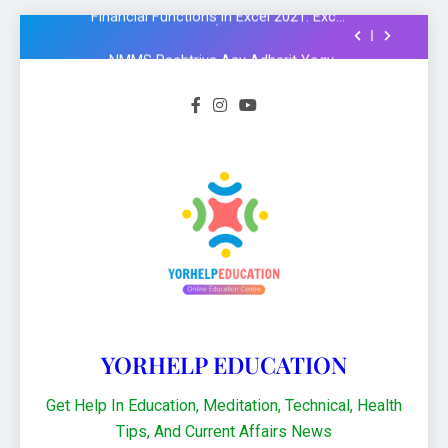
Formula और Functions in Hindi
NMMS Rashtriya Aay Adharit Yogyta
chhatravratti Pariksha 2025-26: Know
important steps to apply
CCC Course: Know All important details to
get CCC certificate in 2024
Logical functions in Excel with important
examples in Hindi : Learn Excel 2021
Financial Functions in Excel 2021: Excel
Formula और Functions in Hindi
NMMS Rashtriya Aay Adharit Yogyta
chhatravratti Pariksha 2025-26: Know
important steps to apply
CCC Course: Know All important details to
get CCC certificate in 2024
YORHELP EDUCATION
Get Help In Education, Meditation, Technical, Health
Tips, And Current Affairs News