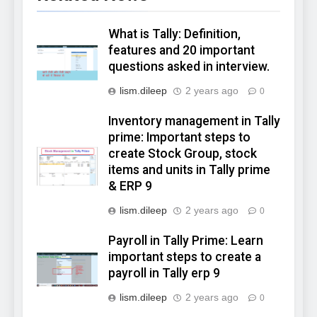
What is Tally: Definition,
features and 20 important
questions asked in interview.
lism.dileep
2 years ago
0
Inventory management in Tally
prime: Important steps to
create Stock Group, stock
items and units in Tally prime
& ERP 9
lism.dileep
2 years ago
0
Payroll in Tally Prime: Learn
important steps to create a
payroll in Tally erp 9
lism.dileep
2 years ago
0