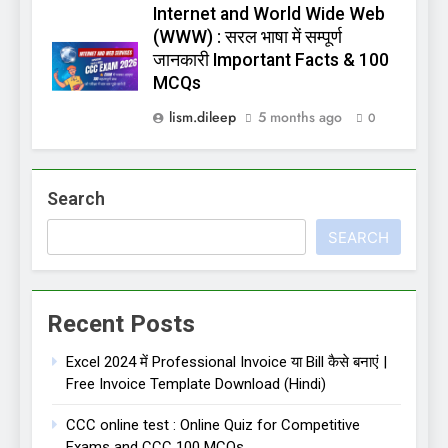
Internet and World Wide Web
(WWW) : सरल भाषा में सम्पूर्ण
जानकारी Important Facts & 100
MCQs
lism.dileep
5 months ago
0
Search
SEARCH
Recent Posts
Excel 2024 में Professional Invoice या Bill कैसे बनाएं |
Free Invoice Template Download (Hindi)
CCC online test : Online Quiz for Competitive
Exams and CCC 100 MCQs