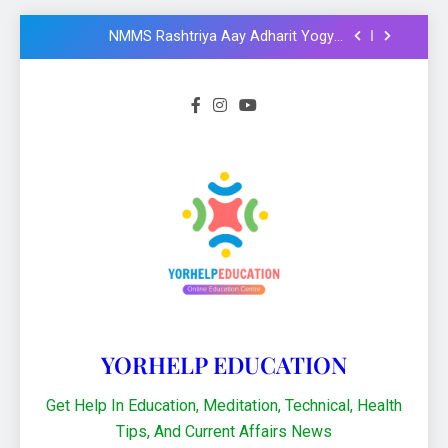
Formula और Functions in Hindi
NMMS Rashtriya Aay Adharit Yogyta
chhatravratti Pariksha 2025-26: Know
important steps to apply
CCC Course: Know All important details to
get CCC certificate in 2024
Logical functions in Excel with important
examples in Hindi : Learn Excel 2021
Financial Functions in Excel 2021: Excel
Formula और Functions in Hindi
NMMS Rashtriya Aay Adharit Yogyta
chhatravratti Pariksha 2025-26: Know
important steps to apply
CCC Course: Know All important details to
get CCC certificate in 2024
YORHELP EDUCATION
Get Help In Education, Meditation, Technical, Health
Tips, And Current Affairs News