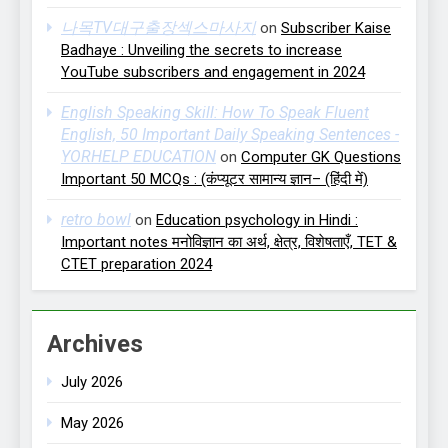
나목TV대구출장섹스마사지
on
Subscriber Kaise
Badhaye : Unveiling the secrets to increase
YouTube subscribers and engagement in 2024
English Speaking Skill: How To Speak Fluent
English, 50 Important Daily Speaking Sentences -
YORHELP EDUCATION
on
Computer GK Questions
Important 50 MCQs : (कंप्यूटर सामान्य ज्ञान– (हिंदी में)
retro bowl
on
Education psychology in Hindi :
Important notes मनोविज्ञान का अर्थ, क्षेत्र, विशेषताएँ, TET &
CTET preparation 2024
Archives
July 2026
May 2026