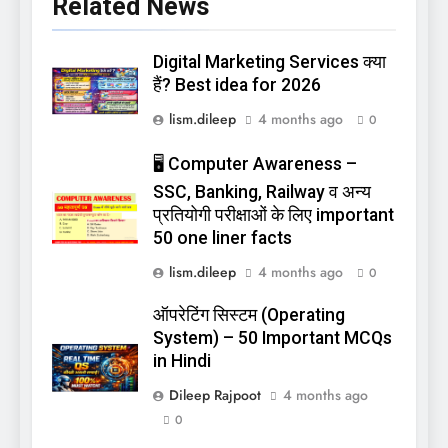
Related News
Digital Marketing Services क्या
हैं? Best idea for 2026
lism.dileep
4 months ago
0
🖥️ Computer Awareness –
SSC, Banking, Railway व अन्य
प्रतियोगी परीक्षाओं के लिए important
50 one liner facts
lism.dileep
4 months ago
0
ऑपरेटिंग सिस्टम (Operating
System) – 50 Important MCQs
in Hindi
Dileep Rajpoot
4 months ago
0