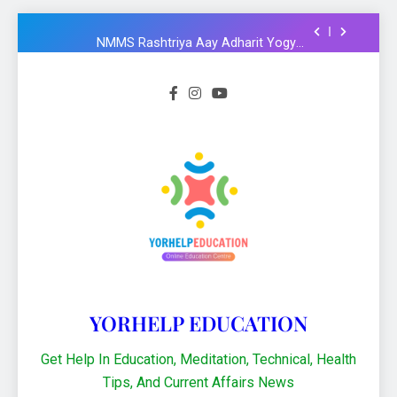
Formula और Functions in Hindi
NMMS Rashtriya Aay Adharit Yogyta
chhatravratti Pariksha 2025-26: Know
important steps to apply
CCC Course: Know All important details to
get CCC certificate in 2024
Logical functions in Excel with important
examples in Hindi : Learn Excel 2021
Financial Functions in Excel 2021: Excel
Formula और Functions in Hindi
NMMS Rashtriya Aay Adharit Yogyta
chhatravratti Pariksha 2025-26: Know
important steps to apply
CCC Course: Know All important details to
get CCC certificate in 2024
YORHELP EDUCATION
Get Help In Education, Meditation, Technical, Health
Tips, And Current Affairs News