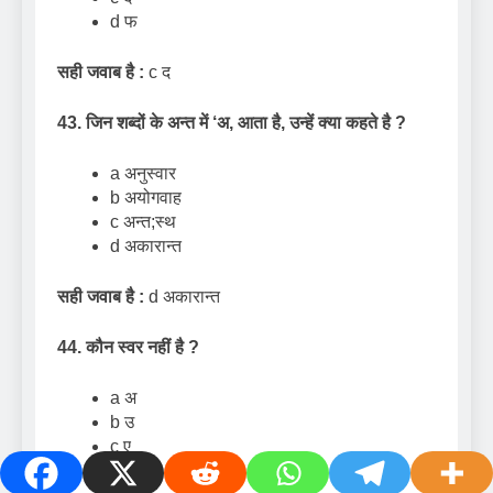
d फ
सही जवाब है :
c द
43. जिन शब्दों के अन्त में
‘
अ
,
आता है
,
उन्हें क्या कहते है
?
a अनुस्वार
b अयोगवाह
c अन्त;स्थ
d अकारान्त
सही जवाब है :
d अकारान्त
44. कौन स्वर नहीं है
?
a अ
b उ
c ए
d ब