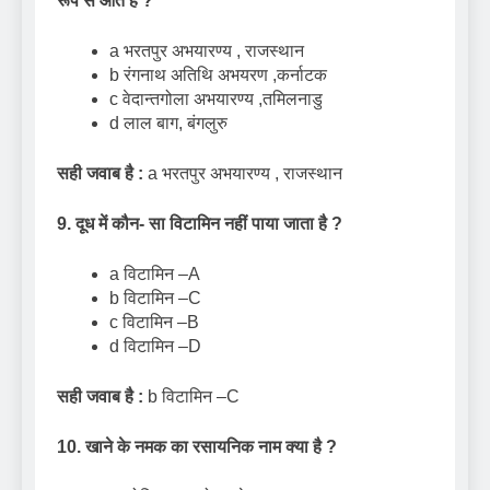
रूप से आते है
?
a भरतपुर अभयारण्य , राजस्थान
b रंगनाथ अतिथि अभयरण ,कर्नाटक
c वेदान्तगोला अभयारण्य ,तमिलनाडु
d लाल बाग, बंगलुरु
सही जवाब है :
a भरतपुर अभयारण्य , राजस्थान
9. दूध में कौन- सा विटामिन नहीं पाया जाता है
?
a विटामिन –A
b विटामिन –C
c विटामिन –B
d विटामिन –D
सही जवाब है :
b विटामिन –C
10. खाने के नमक का रसायनिक नाम क्या है
?