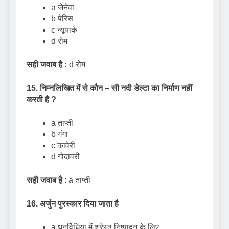
a जेनेवा
b पेरिस
c न्यूयार्क
d रोम
सही जवाब है :
d रोम
15. निम्नलिखित में से कौन – सी नदी डेल्टा का निर्माण नहीं
करती है
?
a ताप्ती
b गंगा
c कावेरी
d गोदावरी
सही जवाब है
: a ताप्ती
16. अर्जुन पुरस्कार दिया जाता है
a धनुर्विधिया में श्रेस्ठ निष्पादन के लिए