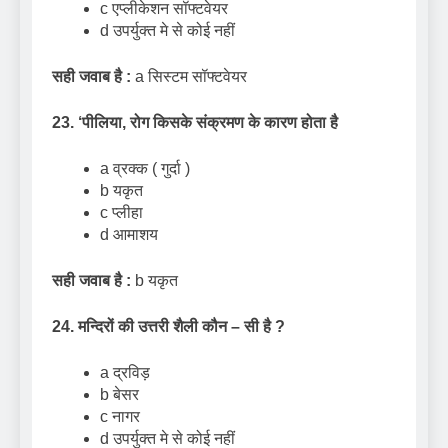
c एप्लीकेशन सॉफ्टवेयर
d उपर्युक्त मे से कोई नहीं
सही जवाब है :
a सिस्टम सॉफ्टवेयर
23.
‘
पीलिया
,
रोग किसके संक्रमण के कारण होता है
a व्रक्क ( गुर्दा )
b यकृत
c प्लीहा
d आमाशय
सही जवाब है :
b यकृत
24. मन्दिरों की उत्तरी शैली कौन – सी है
?
a द्रविड़
b बेसर
c नागर
d उपर्युक्त मे से कोई नहीं