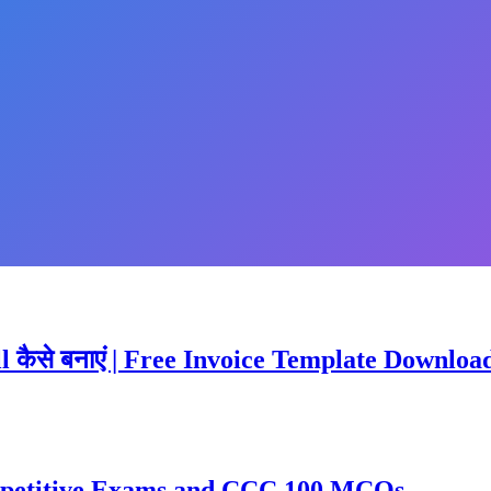
ill कैसे बनाएं | Free Invoice Template Downloa
ompetitive Exams and CCC 100 MCQs