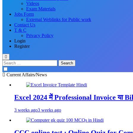
Videos
Exam Materials
Jobs Form
External Weblinks for Public work
Contact Us
T & C
Privacy Policy
Login
Register
Search
for:
Current Affairs/News
Excel 2024 में Professional Invoice या B
3 weeks ago
3 weeks ago
CCC online test : Online Quiz for C