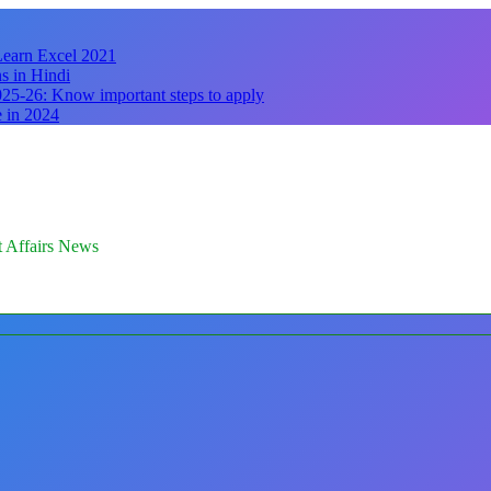
 Learn Excel 2021
s in Hindi
25-26: Know important steps to apply
e in 2024
nt Affairs News