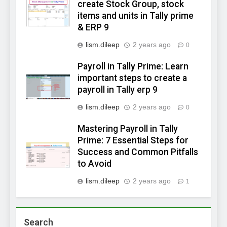
create Stock Group, stock
items and units in Tally prime
& ERP 9
lism.dileep
2 years ago
0
Payroll in Tally Prime: Learn
important steps to create a
payroll in Tally erp 9
lism.dileep
2 years ago
0
Mastering Payroll in Tally
Prime: 7 Essential Steps for
Success and Common Pitfalls
to Avoid
lism.dileep
2 years ago
1
Search