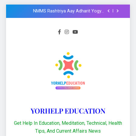
Formula और Functions in Hindi
NMMS Rashtriya Aay Adharit Yogyta
chhatravratti Pariksha 2025-26: Know
important steps to apply
CCC Course: Know All important details to
get CCC certificate in 2024
Logical functions in Excel with important
examples in Hindi : Learn Excel 2021
Financial Functions in Excel 2021: Excel
Formula और Functions in Hindi
NMMS Rashtriya Aay Adharit Yogyta
chhatravratti Pariksha 2025-26: Know
important steps to apply
CCC Course: Know All important details to
get CCC certificate in 2024
YORHELP EDUCATION
Get Help In Education, Meditation, Technical, Health
Tips, And Current Affairs News