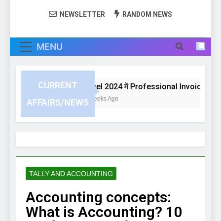
NEWSLETTER
RANDOM NEWS
MENU
CURRENT
Excel 2024 में Professional Invoice या Bill 
3 Weeks Ago
AFFAIRS/NEWS
TALLY AND ACCOUNTING
Accounting concepts:
What is Accounting? 10